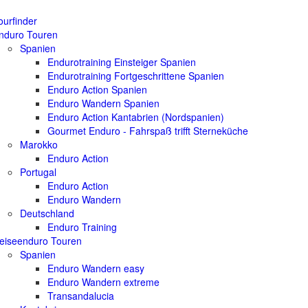
ourfinder
nduro Touren
Spanien
Endurotraining Einsteiger Spanien
Endurotraining Fortgeschrittene Spanien
Enduro Action Spanien
Enduro Wandern Spanien
Enduro Action Kantabrien (Nordspanien)
Gourmet Enduro - Fahrspaß trifft Sterneküche
Marokko
Enduro Action
Portugal
Enduro Action
Enduro Wandern
Deutschland
Enduro Training
eiseenduro Touren
Spanien
Enduro Wandern easy
Enduro Wandern extreme
Transandalucia