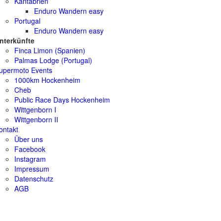
Kantabrien
Enduro Wandern easy
Portugal
Enduro Wandern easy
nterkünfte
Finca Limon (Spanien)
Palmas Lodge (Portugal)
upermoto Events
1000km Hockenheim
Cheb
Public Race Days Hockenheim
Wittgenborn I
Wittgenborn II
ontakt
Über uns
Facebook
Instagram
Impressum
Datenschutz
AGB