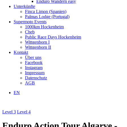
Enduro Wandern easy
Unterkünfte
Finca Limon (Spanien)
Palmas Lodge (Portugal)
Supermoto Events
1000km Hockenheim
Cheb
Public Race Days Hockenheim
Wittgenborn I
Wittgenborn II
Kontakt
Über uns
Facebook
Instagram
Impressum
Datenschutz
AGB
EN
Level 3
Level 4
Enduro Action Tour Algarve -