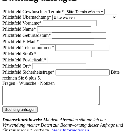
Pflichtfeld
Gewünschter Termin
*
Pflichtfeld
Übernachtung
*
Pflichtfeld
Vorname
*
Pflichtfeld
Name
*
Pflichtfeld
Geburtsdatum
*
Pflichtfeld
E-Mail:
*
Pflichtfeld
Telefonnummer
*
Pflichtfeld
Straße
*
Pflichtfeld
Postleitzahl
*
Pflichtfeld
Ort
*
Pflichtfeld
Sicherheitsfrage
*
Bitte
rechnen Sie 6 plus 5.
Fragen - Wünsche - Notizen
Buchung anfragen
Datenschutzhinweis:
Mit dem Absenden stimme ich der
Verwendung meiner Daten zur Beantwortung dieser Anfrage und
für statistische Zwecke zu.
Mehr Informationen
.